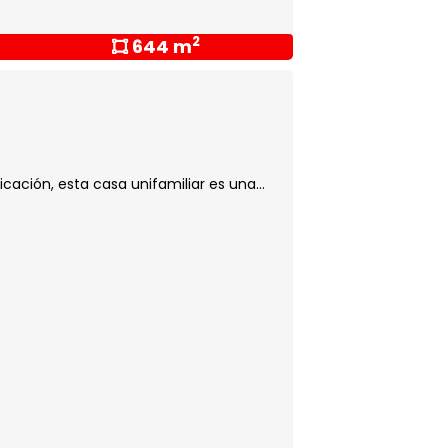
2
644 m
cación, esta casa unifamiliar es una...