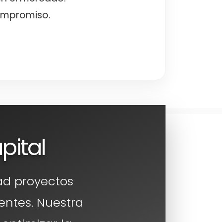
ompromiso.
pital
ad proyectos
entes. Nuestra