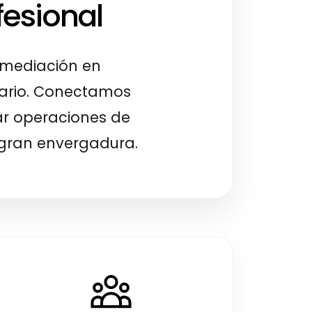
fesional
ermediación en
iario. Conectamos
tar operaciones de
e gran envergadura.