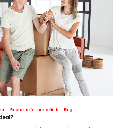
rra
Financiación inmobiliaria
Blog
deal?