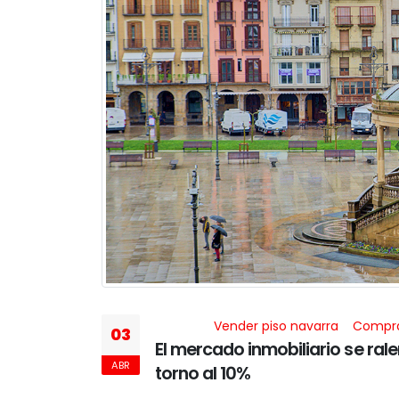
Vender piso navarra
Compra
03
El mercado inmobiliario se ral
ABR
torno al 10%