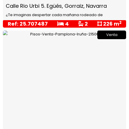
Calle Rio Urbi 5. Egüés, Gorraiz, Navarra
¿Te imaginas despertar cada mañana rodeado de
naturaleza, respirar aire puro y disfrutar del...
2
Ref: 25.707487
4
2
226 m
Venta