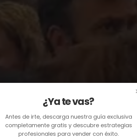
ando vid
¿Ya te vas?
Antes de irte, descarga nuestra guía exclusiva
completamente gratis y descubre estrategias
profesionales para vender con éxito.