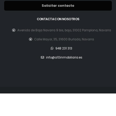
Solicitar contacto
CONTACTA CON NOSOTROS
Avenida de Baja Navarra 9 bis, bajo, 31002 Pamplona, Navarra
Calle Mayor, 35, 31600 Burlada, Navarra
948 231 313
info@a10inmobiliaria.es
© Copyright 2026.