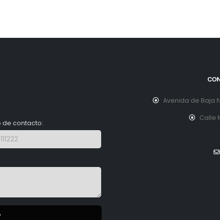
CON
Avenida de Baja N
Calle 
 de contacto:
o