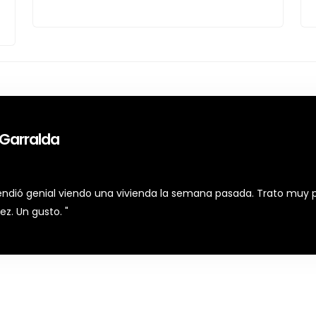
. Garralda
tendió genial viendo una vivienda la semana pasada. Trato muy p
ez. Un gusto. "