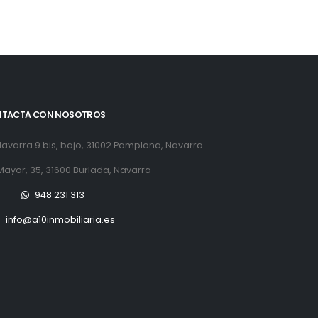
TACTA CON NOSOTROS
avarra 9 bis, bajo, 31002 Pamplona, Navarra
Mayor, 35, 31600 Burlada, Navarra
948 231 313
info@a10inmobiliaria.es