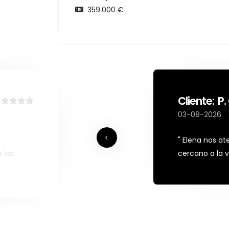
359.000 €
Cliente: P
03-08-2026
z
" Elena nos a
 las
cercano a la v