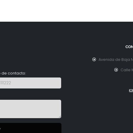
CON
Avenida de Baja N
Calle 
 de contacto:
o