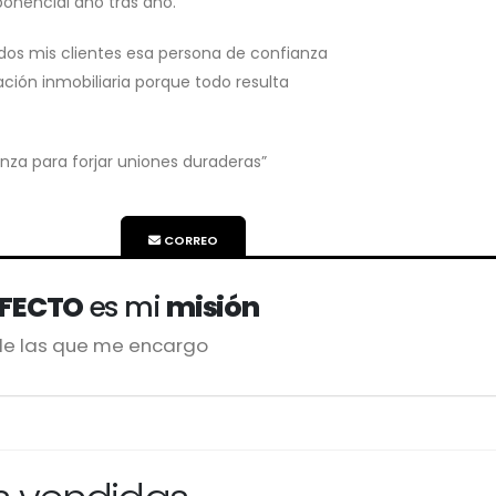
onencial año tras año.
odos mis clientes esa persona de confianza
ción inmobiliaria porque todo resulta
anza para forjar uniones duraderas”
CORREO
RFECTO
es mi
misión
de las que me encargo