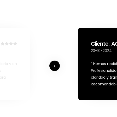
Cliente: A
23-10-2024
iaria y en
" Hemos recibi
s
Profesionalid
para
claridad y tra
Recomendable 