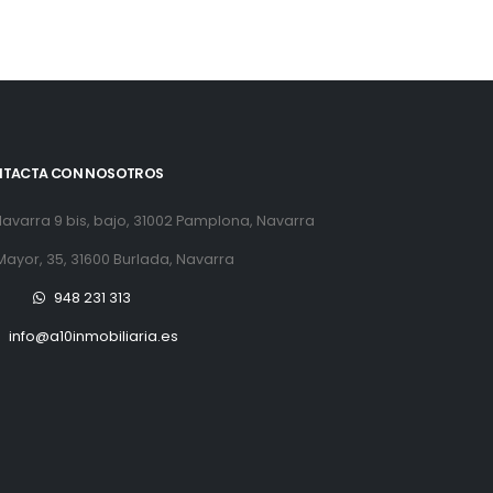
TACTA CON NOSOTROS
avarra 9 bis, bajo, 31002 Pamplona, Navarra
Mayor, 35, 31600 Burlada, Navarra
948 231 313
info@a10inmobiliaria.es