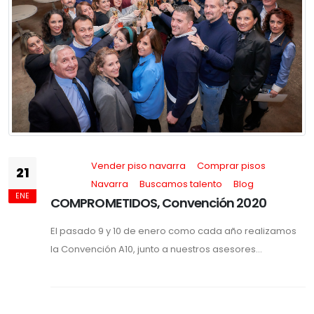
Vender piso navarra
Comprar pisos
21
Navarra
Buscamos talento
Blog
ENE
COMPROMETIDOS, Convención 2020
El pasado 9 y 10 de enero como cada año realizamos
la Convención A10, junto a nuestros asesores...